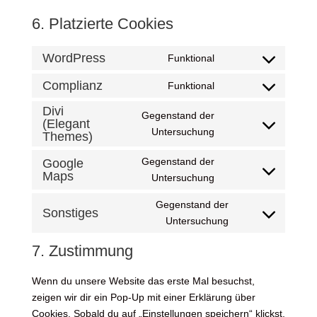
6. Platzierte Cookies
WordPress
Funktional
Consent
to
Complianz
Funktional
Consent
service
to
Divi
wordpress
Gegenstand der
(Elegant
service
Consent
Untersuchung
Themes)
complianz
to
Gegenstand der
Google
service
Maps
Consent
Untersuchung
divi-
to
(elegant-
Gegenstand der
service
Sonstiges
themes)
Consent
Untersuchung
google-
to
maps
7. Zustimmung
service
sonstiges
Wenn du unsere Website das erste Mal besuchst,
zeigen wir dir ein Pop-Up mit einer Erklärung über
Cookies. Sobald du auf „Einstellungen speichern“ klickst,